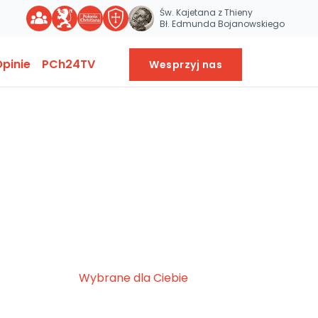
Św. Kajetana z Thieny
Bł. Edmunda Bojanowskiego
pinie
PCh24TV
Wesprzyj nas
Wybrane dla Ciebie