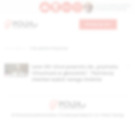
Św. Hormizdasa, papieża
Bł. Oktawiana, biskupa
Wesprzyj nas
Strona główna
TAG: prymat Chrystusa
Leon XIV chce powrotu do „prymatu
Chrystusa w głoszeniu”. Tłumaczy
również wybór swego imienia
© Stowarzyszenie Kultury Chrześcijańskiej im. ks. Piotra Skargi
2026-08-06 07:12:06