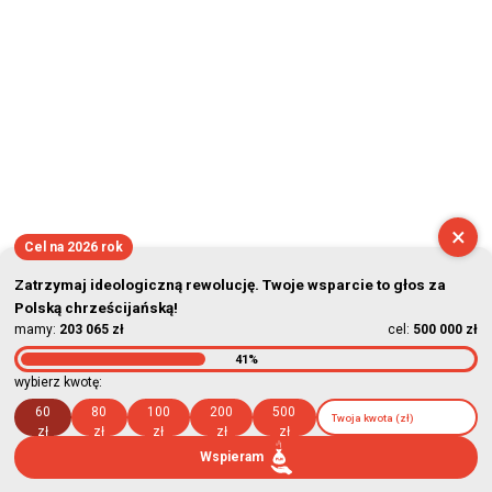
×
Cel na 2026 rok
Zatrzymaj ideologiczną rewolucję. Twoje wsparcie to głos za
Polską chrześcijańską!
mamy:
203 065 zł
cel:
500 000 zł
41%
wybierz kwotę:
60
80
100
200
500
zł
zł
zł
zł
zł
Wspieram