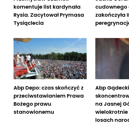
komentuje list kardynała
cudownego 
Rysia. Zacytował Prymasa
zakończyła I
Tysiąclecia
peregrynacj
Abp Depo: czas skończyć z
Abp Gądecki
przeciwstawianiem Prawa
skoncentrow
Bożego prawu
na Jasnej G
stanowionemu
wielokrotni
losach naro