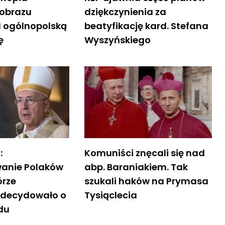
obrazu
dziękczynienia za
I ogólnopolską
beatyfikację kard. Stefana
ę
Wyszyńskiego
:
Komuniści znęcali się nad
anie Polaków
abp. Baraniakiem. Tak
órze
szukali haków na Prymasa
e decydowało o
Tysiąclecia
du