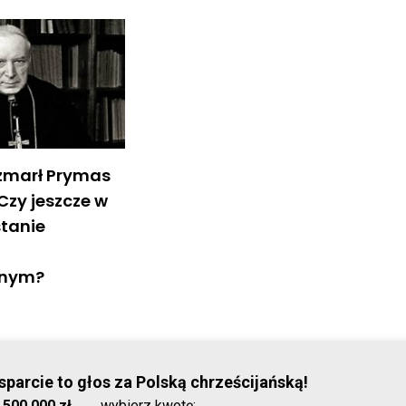
 zmarł Prymas
 Czy jeszcze w
stanie
onym?
© Stowar
parcie to głos za Polską chrześcijańską!
:
500 000 zł
wybierz kwotę: