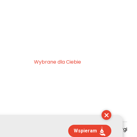
Wybrane dla Ciebie
×
zyszenie Kultury Chrześcijańskiej im. ks. Piotra Skargi
Wspieram