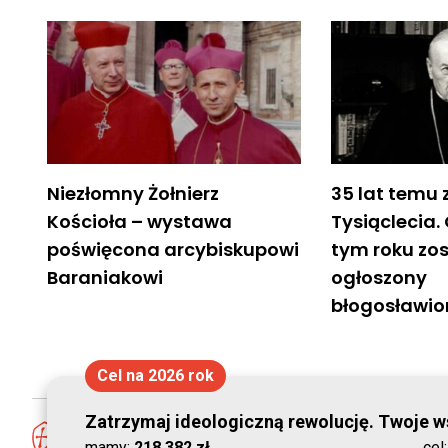
Niezłomny Żołnierz
35 lat temu
Kościoła – wystawa
Tysiąclecia.
poświęcona arcybiskupowi
tym roku zo
Baraniakowi
ogłoszony
błogosławi
Cel na 2026 rok
Zatrzymaj ideologiczną rewolucję. Twoje ws
mamy:
218 382 zł
cel