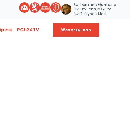
Św. Dominika Guzmana
Św. Emiliana, biskupa
Św. Zefiryna z Malii
pinie
PCh24TV
Wesprzyj nas