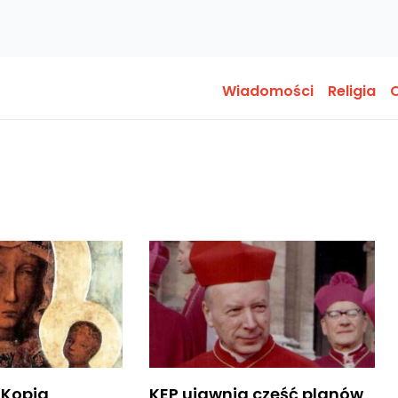
Wiadomości
Religia
O
 Kopia
KEP ujawnia część planów