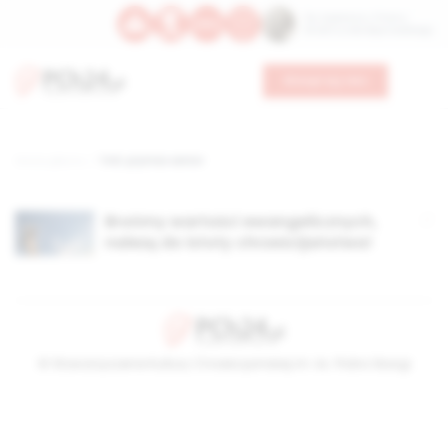
Św. Kajetana z Thieny
Bł. Edmunda Bojanowskiego
Wesprzyj nas
Strona główna
TAG: prymas senior
Brońmy wartości ewangelicznych,
należą do istoty chrześcijaństwa!
© Stowarzyszenie Kultury Chrześcijańskiej im. ks. Piotra Skargi
2026-08-07 10:43:25