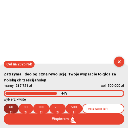
×
Cel na 2026 rok
Zatrzymaj ideologiczną rewolucję. Twoje wsparcie to głos za
Polską chrześcijańską!
mamy:
217 721 zł
cel:
500 000 zł
44%
wybierz kwotę:
60
80
100
200
500
zł
zł
zł
zł
zł
Wspieram