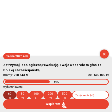
×
Cel na 2026 rok
Zatrzymaj ideologiczną rewolucję. Twoje wsparcie to głos za
Polską chrześcijańską!
mamy:
218 543 zł
cel:
500 000 zł
44%
wybierz kwotę:
60
80
100
200
500
zł
zł
zł
zł
zł
Wspieram