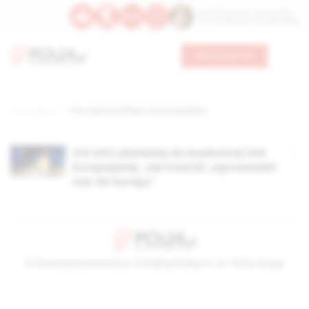
Św. Wawrzyńca, męczennika
Św. Amadeusza Portugalskiego
Wesprzyj nas
Strona główna
TAG: prymas Glemp i Unia Europejska
Od Unii Lubelskiej do bezbożnej Unii
Europejskiej. Jak Kościół „wprowadził
nas do Europy”
© Stowarzyszenie Kultury Chrześcijańskiej im. ks. Piotra Skargi
2026-08-10 02:33:15