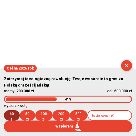
×
Cel na 2026 rok
Zatrzymaj ideologiczną rewolucję. Twoje wsparcie to głos za
Polską chrześcijańską!
mamy:
203 386 zł
cel:
500 000 zł
41%
wybierz kwotę:
60
80
100
200
500
zł
zł
zł
zł
zł
Wspieram