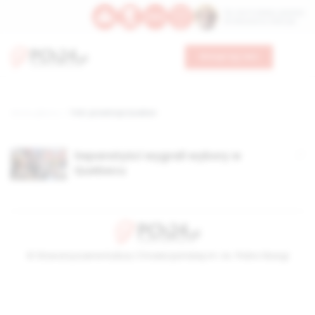
Św. Hormizdasa, papieża
Bł. Oktawiana, biskupa
Wesprzyj nas
Strona główna
TAG: prowincja Quebec
Separatyści wygrali wybory w
Quebecu
© Stowarzyszenie Kultury Chrześcijańskiej im. ks. Piotra Skargi
2026-08-06 12:00:41