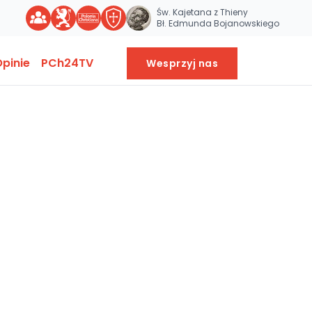
Św. Kajetana z Thieny
Bł. Edmunda Bojanowskiego
pinie
PCh24TV
Wesprzyj nas