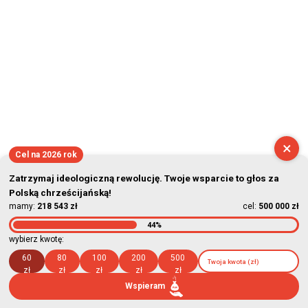
×
Cel na 2026 rok
Zatrzymaj ideologiczną rewolucję. Twoje wsparcie to głos za
Polską chrześcijańską!
mamy:
218 543 zł
cel:
500 000 zł
44%
wybierz kwotę:
60
80
100
200
500
zł
zł
zł
zł
zł
Wspieram