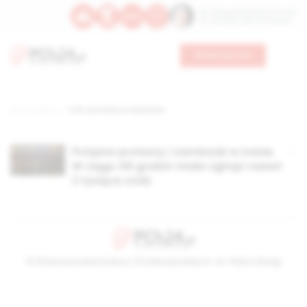
Św. Teresy Benedykty od Krzyża
Św. Kandydy Marii od Jezusa
Wesprzyj nas
Strona główna
TAG: protesty w teheranie
Potężne protesty i zamieszki w Iranie.
W ciągu 48 godzin miało zginąć nawet
2 tysiące osób
© Stowarzyszenie Kultury Chrześcijańskiej im. ks. Piotra Skargi
2026-08-09 10:31:59