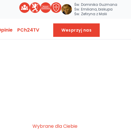
Św. Dominika Guzmana
Św. Emiliana, biskupa
Św. Zefiryna z Malii
pinie
PCh24TV
Wesprzyj nas
Wybrane dla Ciebie