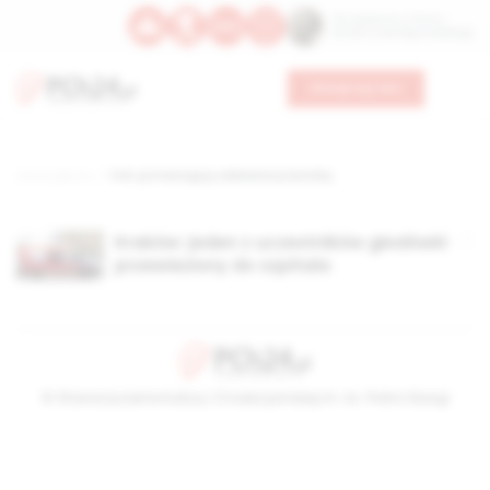
Św. Kajetana z Thieny
Bł. Edmunda Bojanowskiego
Wesprzyj nas
Strona główna
TAG: protestujący odwieziony karetką
Kraków: jeden z uczestników głodówki
przewieziony do szpitala
© Stowarzyszenie Kultury Chrześcijańskiej im. ks. Piotra Skargi
2026-08-07 09:27:35