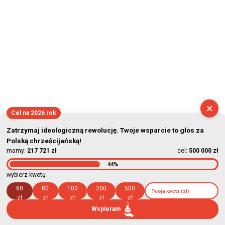
×
Cel na 2026 rok
Zatrzymaj ideologiczną rewolucję. Twoje wsparcie to głos za
Polską chrześcijańską!
mamy:
217 721 zł
cel:
500 000 zł
44%
wybierz kwotę:
60
80
100
200
500
zł
zł
zł
zł
zł
Wspieram