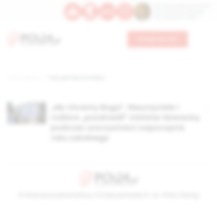
Św. Dominika Guzmana
Św. Emiliana, biskupa
Św. Zefiryna z Malii
Wesprzyj nas
Strona główna
TAG: protest w mielcu
„My chcemy Boga”. Nauczyciele i
rodzice „pozdrowili” minister Nowacką
podczas uroczystości rozpoczęcia
roku szkolnego
© Stowarzyszenie Kultury Chrześcijańskiej im. ks. Piotra Skargi
2026-08-08 19:25:51