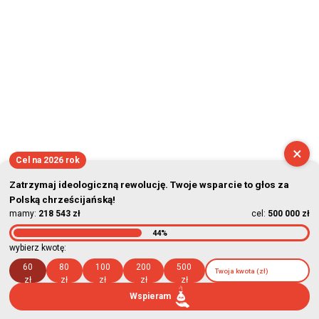
×
Cel na 2026 rok
Zatrzymaj ideologiczną rewolucję. Twoje wsparcie to głos za
Polską chrześcijańską!
mamy:
218 543 zł
cel:
500 000 zł
44%
wybierz kwotę:
60
80
100
200
500
zł
zł
zł
zł
zł
Wspieram