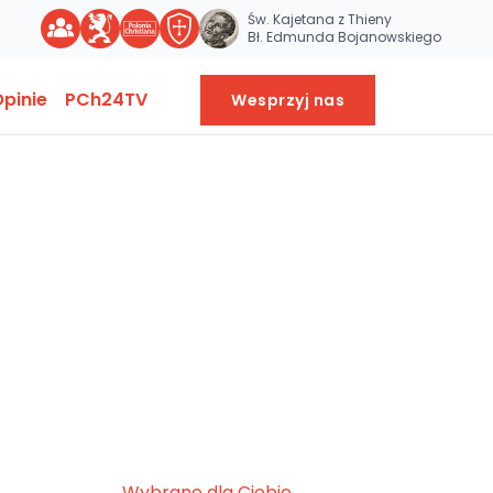
Św. Kajetana z Thieny
Bł. Edmunda Bojanowskiego
pinie
PCh24TV
Wesprzyj nas
Wybrane dla Ciebie