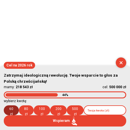
×
Cel na 2026 rok
Zatrzymaj ideologiczną rewolucję. Twoje wsparcie to głos za
Polską chrześcijańską!
mamy:
218 543 zł
cel:
500 000 zł
44%
wybierz kwotę:
60
80
100
200
500
zł
zł
zł
zł
zł
Wspieram