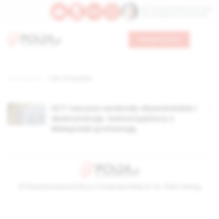
Św. Teresy Benedykty od Krzyża
Św. Kandydy Marii od Jezusa
Wesprzyj nas
Strona główna
TAG: Proszowice
SCT narusza swobody obywatelskie i
dyskryminuje. Samorządowcy z
Małopolski protestują
© Stowarzyszenie Kultury Chrześcijańskiej im. ks. Piotra Skargi
2026-08-09 01:44:00