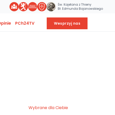
Św. Kajetana z Thieny
Bł. Edmunda Bojanowskiego
pinie
PCh24TV
Wesprzyj nas
Wybrane dla Ciebie