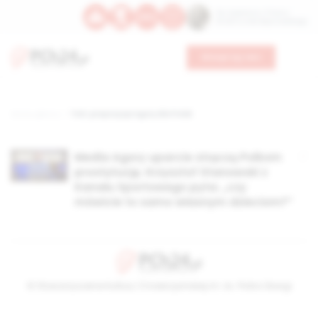
Św. Kajetana z Thieny
Bł. Edmunda Bojanowskiego
Wesprzyj nas
Strona główna
TAG: propozycje Agory dla Polek
Media Agory uparcie stręczą Polkom
prostytucję. Krzysztof Stanowski z
Kanału Sportowego pyta: „czy
mówicie to samo własnym dzieciom?”
© Stowarzyszenie Kultury Chrześcijańskiej im. ks. Piotra Skargi
2026-08-07 17:24:50