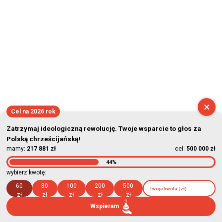
×
Cel na 2026 rok
Zatrzymaj ideologiczną rewolucję. Twoje wsparcie to głos za
Polską chrześcijańską!
mamy:
217 881 zł
cel:
500 000 zł
44%
wybierz kwotę:
60
80
100
200
500
zł
zł
zł
zł
zł
Wspieram