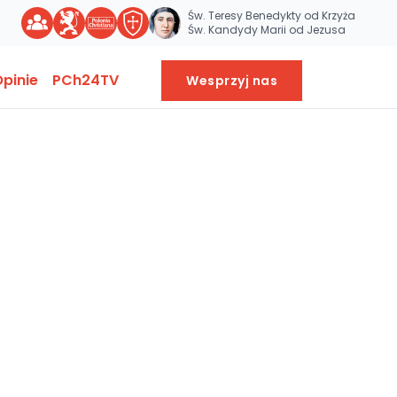
Św. Teresy Benedykty od Krzyża
Św. Kandydy Marii od Jezusa
pinie
PCh24TV
Wesprzyj nas