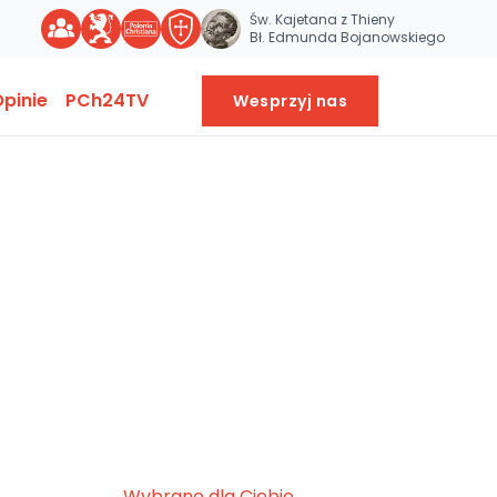
Św. Kajetana z Thieny
Bł. Edmunda Bojanowskiego
pinie
PCh24TV
Wesprzyj nas
Wybrane dla Ciebie