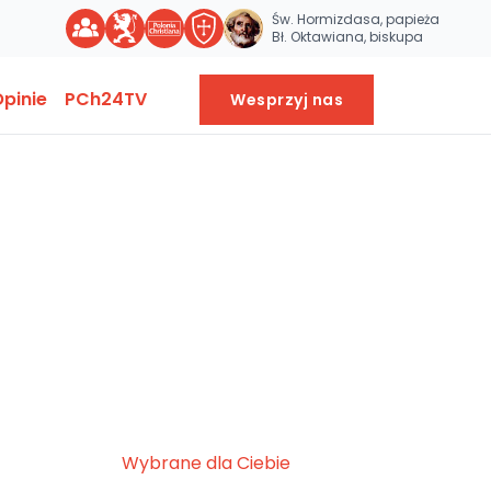
Św. Hormizdasa, papieża
Bł. Oktawiana, biskupa
pinie
PCh24TV
Wesprzyj nas
Wybrane dla Ciebie