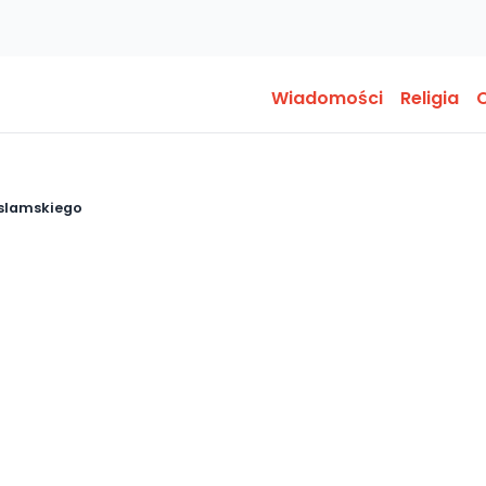
Wiadomości
Religia
O
islamskiego