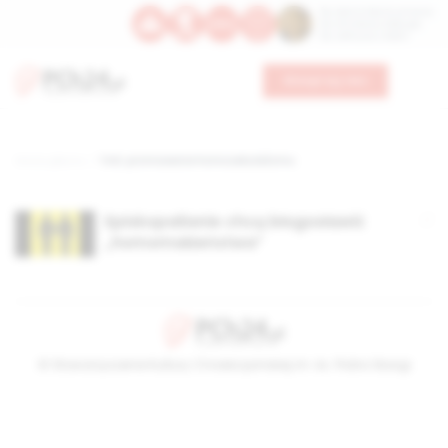
Św. Dominika Guzmana
Św. Emiliana, biskupa
Św. Zefiryna z Malii
Wesprzyj nas
Strona główna
TAG: promowanie homosekulalizmu
Episkopalianie chcą błogosławić
„homomałżeństwa”
© Stowarzyszenie Kultury Chrześcijańskiej im. ks. Piotra Skargi
2026-08-08 11:37:18