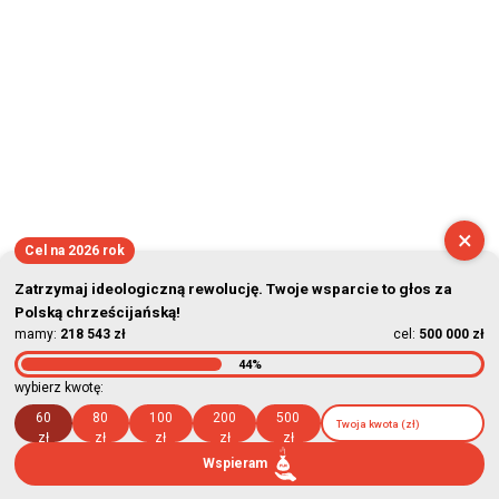
×
Cel na 2026 rok
Zatrzymaj ideologiczną rewolucję. Twoje wsparcie to głos za
Polską chrześcijańską!
mamy:
218 543 zł
cel:
500 000 zł
44%
wybierz kwotę:
60
80
100
200
500
zł
zł
zł
zł
zł
Wspieram