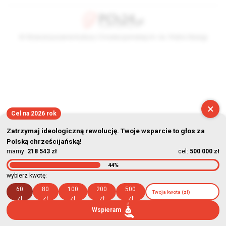
© Stowarzyszenie Kultury Chrześcijańskiej im. ks. Piotra Skargi
2026-08-08 09:26:59
×
Cel na 2026 rok
Zatrzymaj ideologiczną rewolucję. Twoje wsparcie to głos za
Polską chrześcijańską!
mamy:
218 543 zł
cel:
500 000 zł
44%
wybierz kwotę:
60
80
100
200
500
zł
zł
zł
zł
zł
Wspieram