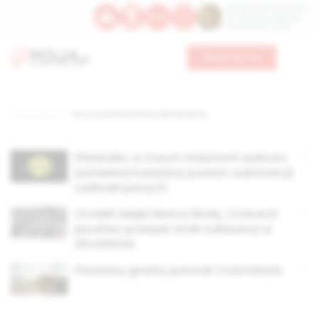
Św. Dominika Guzmana
Św. Emiliana, biskupa
Św. Zefiryna z Malii
Wesprzyj nas
Strona główna
TAG: promieniowanie radioaktywne
Finlandia: w trzech miastach wykryto
ponadnormatywny poziom substancji
radioaktywnych
Ocaleli dzięki Matce Bożej. Czterech
jezuitów przeżyło atak nuklearny w
Hiroshimie
Ponowny groźny pomruk Czarnobyla