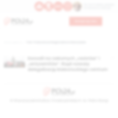
Św. Hormizdasa, papieża
Bł. Oktawiana, biskupa
Wesprzyj nas
Strona główna
TAG: Prokuratura Regionalna w Warszawie
Donosili na rzekomych „rasistów” i
„antysemitów”. Rząd rozważy
delegalizację białostockiego centrum
© Stowarzyszenie Kultury Chrześcijańskiej im. ks. Piotra Skargi
2026-08-06 22:21:09