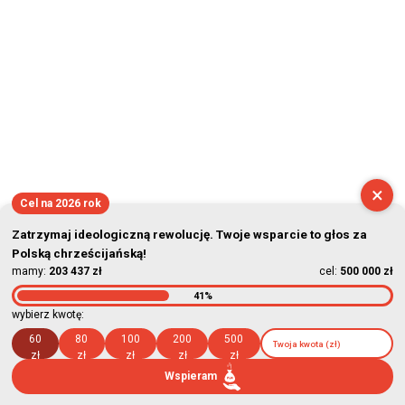
×
Cel na 2026 rok
Zatrzymaj ideologiczną rewolucję. Twoje wsparcie to głos za
Polską chrześcijańską!
mamy:
203 437 zł
cel:
500 000 zł
41%
wybierz kwotę:
60
80
100
200
500
zł
zł
zł
zł
zł
Wspieram