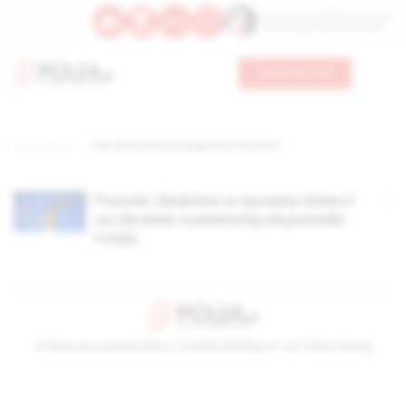
Św. Teresy Benedykty od Krzyża
Św. Kandydy Marii od Jezusa
Wesprzyj nas
Strona główna
TAG: prokuratura okręgowa w Poznaniu
Poznań: Śledztwo w sprawie śmierci
na Ukrainie małoletniej obywatelki
Polski
© Stowarzyszenie Kultury Chrześcijańskiej im. ks. Piotra Skargi
2026-08-09 08:58:56