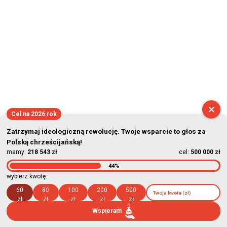
×
Cel na 2026 rok
Zatrzymaj ideologiczną rewolucję. Twoje wsparcie to głos za
Polską chrześcijańską!
mamy:
218 543 zł
cel:
500 000 zł
44%
wybierz kwotę:
60
80
100
200
500
zł
zł
zł
zł
zł
Wspieram