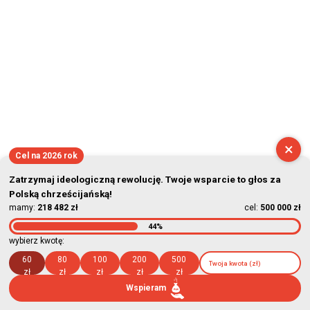
×
Cel na 2026 rok
Zatrzymaj ideologiczną rewolucję. Twoje wsparcie to głos za
Polską chrześcijańską!
mamy:
218 482 zł
cel:
500 000 zł
44%
wybierz kwotę:
60
80
100
200
500
zł
zł
zł
zł
zł
Wspieram