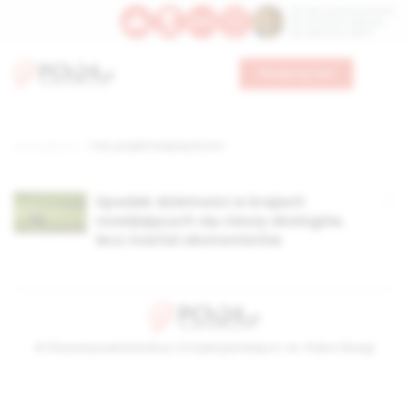
Św. Dominika Guzmana
Św. Emiliana, biskupa
Św. Zefiryna z Malii
Wesprzyj nas
Strona główna
TAG: projekt krajowy brutto
Spadek dzietności w krajach
rozwijających się cieszy ekologów,
lecz martwi ekonomistów
© Stowarzyszenie Kultury Chrześcijańskiej im. ks. Piotra Skargi
2026-08-08 06:27:50