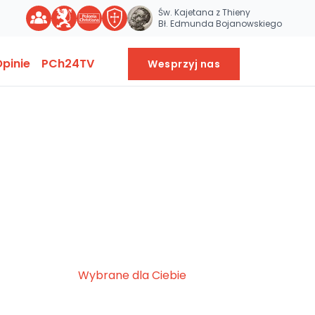
Św. Kajetana z Thieny
Bł. Edmunda Bojanowskiego
pinie
PCh24TV
Wesprzyj nas
Wybrane dla Ciebie