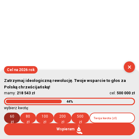
×
Cel na 2026 rok
Zatrzymaj ideologiczną rewolucję. Twoje wsparcie to głos za
Polską chrześcijańską!
mamy:
218 543 zł
cel:
500 000 zł
44%
wybierz kwotę:
60
80
100
200
500
zł
zł
zł
zł
zł
Wspieram