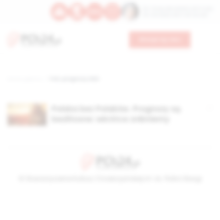
Św. Teresy Benedykty od Krzyża
Św. Kandydy Marii od Jezusa
Wesprzyj nas
Strona główna
TAG: prognozy ONZ
Polska bez Polaków. Prognozy są
bezlitosne: wkrótce znikniemy
© Stowarzyszenie Kultury Chrześcijańskiej im. ks. Piotra Skargi
2026-08-09 08:18:37