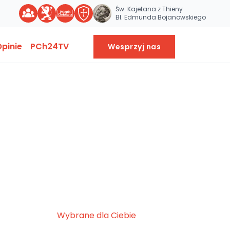
Św. Kajetana z Thieny
Bł. Edmunda Bojanowskiego
pinie
PCh24TV
Wesprzyj nas
Wybrane dla Ciebie