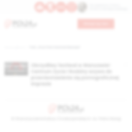
Św. Kajetana z Thieny
Bł. Edmunda Bojanowskiego
Wesprzyj nas
Strona główna
TAG: „Post Pxrn Festival Warsaw”
Obrzydliwy festiwal w Warszawie!
Centrum Życia i Rodziny wzywa do
przeciwstawienia się pornograficznej
imprezie
© Stowarzyszenie Kultury Chrześcijańskiej im. ks. Piotra Skargi
2026-08-07 20:21:50