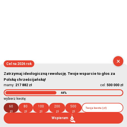
×
Cel na 2026 rok
Zatrzymaj ideologiczną rewolucję. Twoje wsparcie to głos za
Polską chrześcijańską!
mamy:
217 882 zł
cel:
500 000 zł
44%
wybierz kwotę:
60
80
100
200
500
zł
zł
zł
zł
zł
Wspieram