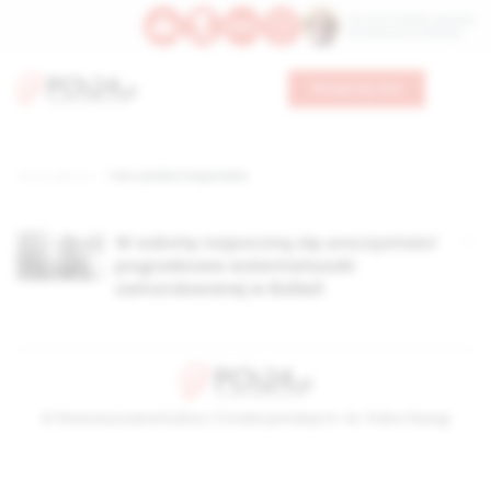
Św. Hormizdasa, papieża
Bł. Oktawiana, biskupa
Wesprzyj nas
Strona główna
TAG: polska misjonarka
W sobotę rozpoczną się uroczystości
pogrzebowe wolontariuszki
zamordowanej w Boliwii
© Stowarzyszenie Kultury Chrześcijańskiej im. ks. Piotra Skargi
2026-08-06 08:52:32