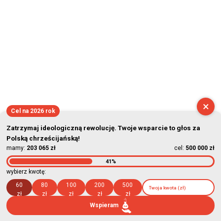
×
Cel na 2026 rok
Zatrzymaj ideologiczną rewolucję. Twoje wsparcie to głos za
Polską chrześcijańską!
mamy:
203 065 zł
cel:
500 000 zł
41%
wybierz kwotę:
60
80
100
200
500
zł
zł
zł
zł
zł
Wspieram