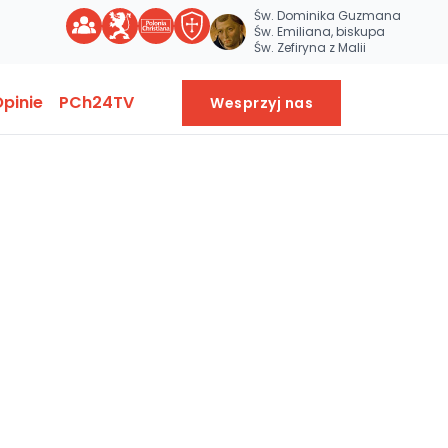
Św. Dominika Guzmana
Św. Emiliana, biskupa
Św. Zefiryna z Malii
pinie
PCh24TV
Wesprzyj nas