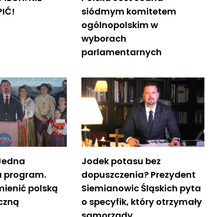
PIĆ!
siódmym komitetem
ogólnopolskim w
wyborach
parlamentarnych
 Jedna
Jodek potasu bez
a program.
dopuszczenia? Prezydent
mienić polską
Siemianowic Śląskich pyta
yczną
o specyfik, który otrzymały
samorządy