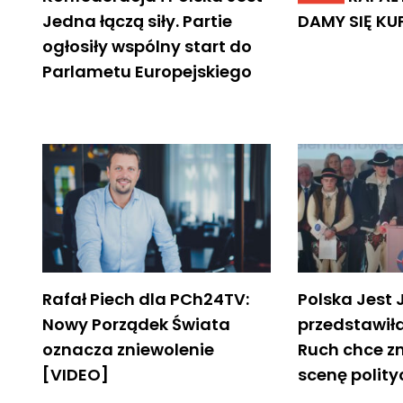
Jedna łączą siły. Partie
DAMY SIĘ KU
ogłosiły wspólny start do
Parlametu Europejskiego
Rafał Piech dla PCh24TV:
Polska Jest
Nowy Porządek Świata
przedstawił
oznacza zniewolenie
Ruch chce z
[VIDEO]
scenę polit