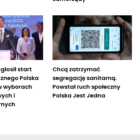
głosił start
Chcą zatrzymać
cznego Polska
segregację sanitarną.
w wyborach
Powstał ruch społeczny
ych i
Polska Jest Jedna
rnych