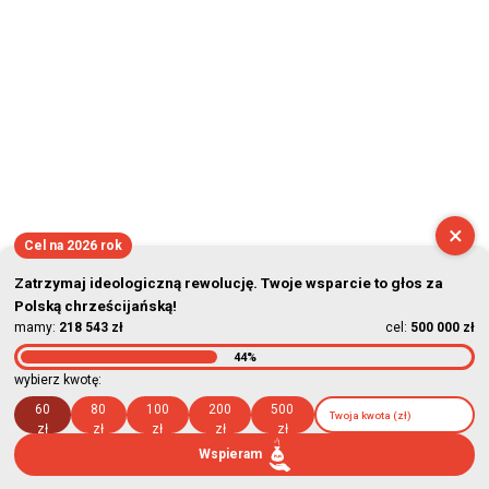
×
Cel na 2026 rok
Zatrzymaj ideologiczną rewolucję. Twoje wsparcie to głos za
Polską chrześcijańską!
mamy:
218 543 zł
cel:
500 000 zł
44%
wybierz kwotę:
60
80
100
200
500
zł
zł
zł
zł
zł
Wspieram