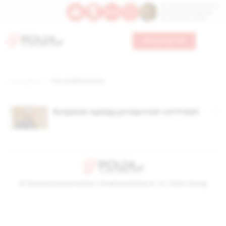
Św. Dominika Guzmana
Św. Emiliana, biskupa
Św. Zefiryna z Malii
Wesprzyj nas
Strona główna
TAG: polska histeria
Rosjanie żądają przeprosin od Polski
© Stowarzyszenie Kultury Chrześcijańskiej im. ks. Piotra Skargi
2026-08-08 18:53:27