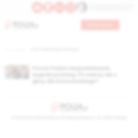
Św. Teresy Benedykty od Krzyża
Św. Kandydy Marii od Jezusa
Wesprzyj nas
Strona główna
TAG: Polska Grupa Pocztowa,
Poczta Polska niespodziewanie
wygrała przetarg. PO walczy tak o
głosy dla Komorowskiego?
© Stowarzyszenie Kultury Chrześcijańskiej im. ks. Piotra Skargi
2026-08-09 12:58:29