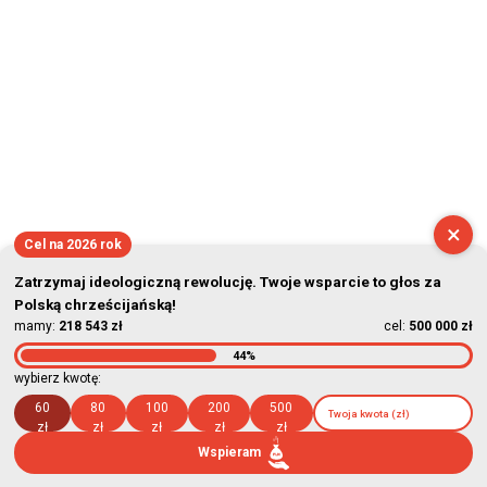
×
Cel na 2026 rok
Zatrzymaj ideologiczną rewolucję. Twoje wsparcie to głos za
Polską chrześcijańską!
mamy:
218 543 zł
cel:
500 000 zł
44%
wybierz kwotę:
60
80
100
200
500
zł
zł
zł
zł
zł
Wspieram