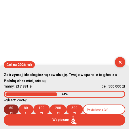
×
Cel na 2026 rok
Zatrzymaj ideologiczną rewolucję. Twoje wsparcie to głos za
Polską chrześcijańską!
mamy:
217 881 zł
cel:
500 000 zł
44%
wybierz kwotę:
60
80
100
200
500
zł
zł
zł
zł
zł
Wspieram