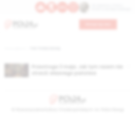
Św. Kajetana z Thieny
Bł. Edmunda Bojanowskiego
Wesprzyj nas
Strona główna
TAG: Polska dzisiaj
Przestroga 3 maja. Jak tym razem nie
stracić własnego państwa
© Stowarzyszenie Kultury Chrześcijańskiej im. ks. Piotra Skargi
2026-08-07 18:12:06