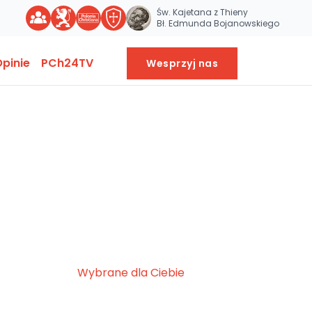
Św. Kajetana z Thieny
Bł. Edmunda Bojanowskiego
pinie
PCh24TV
Wesprzyj nas
Wybrane dla Ciebie