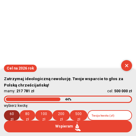
×
Cel na 2026 rok
Zatrzymaj ideologiczną rewolucję. Twoje wsparcie to głos za
Polską chrześcijańską!
mamy:
217 781 zł
cel:
500 000 zł
44%
wybierz kwotę:
60
80
100
200
500
zł
zł
zł
zł
zł
Wspieram