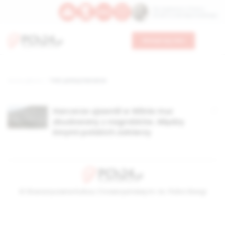
Św. Kajetana z Thieny
Bł. Edmunda Bojanowskiego
Wesprzyj nas
Strona główna
TAG: polscy harcerze
Harcerze ujawnili w Wilnie mur
zbudowany z nagrobków. Między
innymi polskich żołnierzy
© Stowarzyszenie Kultury Chrześcijańskiej im. ks. Piotra Skargi
2026-08-07 13:38:13