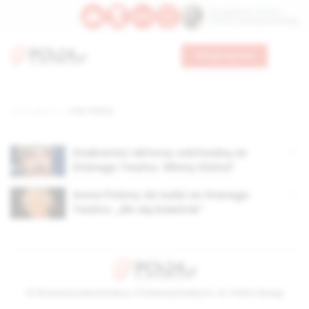
Św. Kajetana z Thieny
Bł. Edmunda Bojanowskiego
Wesprzyj nas
Strona główna
TAG: Polony
Znakomici aktorzy odchodzą ze
Starego Teatru. Winny Klata?
Anna Polony do ludzi ze Starego
Teatru: „źle się bawicie”
© Stowarzyszenie Kultury Chrześcijańskiej im. ks. Piotra Skargi