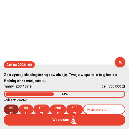
2026-08-07 03:29:25
×
Cel na 2026 rok
Zatrzymaj ideologiczną rewolucję. Twoje wsparcie to głos za
Polską chrześcijańską!
mamy:
203 437 zł
cel:
500 000 zł
41%
wybierz kwotę:
60
80
100
200
500
zł
zł
zł
zł
zł
Wspieram