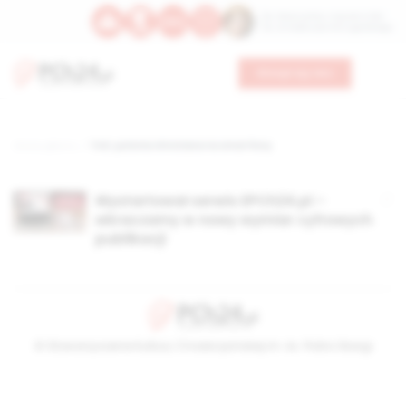
Św. Wawrzyńca, męczennika
Św. Amadeusza Portugalskiego
Wesprzyj nas
Strona główna
TAG: polonia christiana na smartfony
Wystartował serwis EPCh24.pl –
wkraczamy w nowy wymiar cyfrowych
publikacji
© Stowarzyszenie Kultury Chrześcijańskiej im. ks. Piotra Skargi
2026-08-10 07:41:17