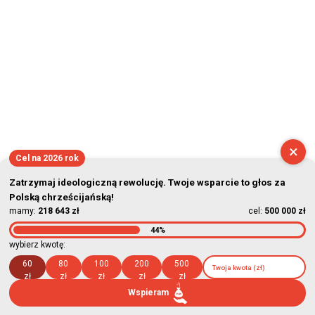
×
Cel na 2026 rok
Zatrzymaj ideologiczną rewolucję. Twoje wsparcie to głos za
Polską chrześcijańską!
mamy:
218 643 zł
cel:
500 000 zł
44%
wybierz kwotę:
60
80
100
200
500
zł
zł
zł
zł
zł
Wspieram