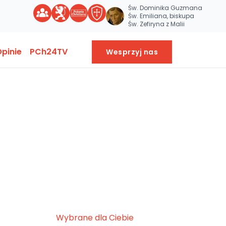
Św. Dominika Guzmana
Św. Emiliana, biskupa
Św. Zefiryna z Malii
pinie
PCh24TV
Wesprzyj nas
Wybrane dla Ciebie