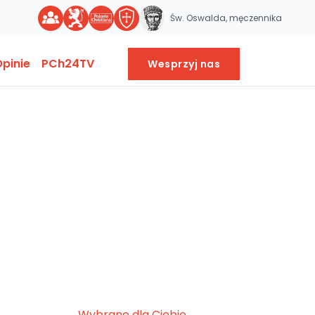
Św. Oswalda, męczennika
pinie
PCh24TV
Wesprzyj nas
Wybrane dla Ciebie