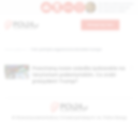
Św. Dominika Guzmana
Św. Emiliana, biskupa
Św. Zefiryna z Malii
Wesprzyj nas
Strona główna
TAG: polityka zagraniczna donalda trumpa
Powstaną nowe osiedla żydowskie na
terytorium palestyńskim. Co zrobi
prezydent Trump?
© Stowarzyszenie Kultury Chrześcijańskiej im. ks. Piotra Skargi
2026-08-08 16:12:39