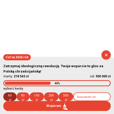
×
Cel na 2026 rok
Zatrzymaj ideologiczną rewolucję. Twoje wsparcie to głos za
Polską chrześcijańską!
mamy:
218 543 zł
cel:
500 000 zł
44%
wybierz kwotę:
60
80
100
200
500
zł
zł
zł
zł
zł
Wspieram