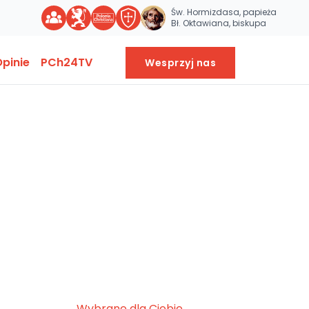
Św. Hormizdasa, papieża
Bł. Oktawiana, biskupa
pinie
PCh24TV
Wesprzyj nas
Wybrane dla Ciebie