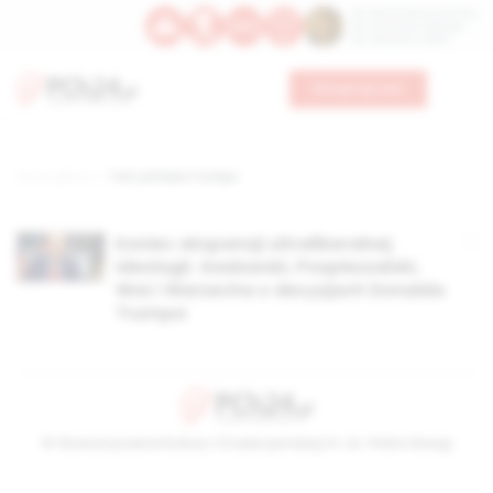
Św. Dominika Guzmana
Św. Emiliana, biskupa
Św. Zefiryna z Malii
Wesprzyj nas
Strona główna
TAG: polityka Trumpa
Koniec ekspansji ultraliberalnej
ideologii. Gadowski, Pospieszalski,
Woś i Warzecha o decyzjach Donalda
Trumpa
© Stowarzyszenie Kultury Chrześcijańskiej im. ks. Piotra Skargi
2026-08-08 22:22:47