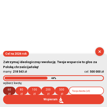
×
Cel na 2026 rok
Zatrzymaj ideologiczną rewolucję. Twoje wsparcie to głos za
Polską chrześcijańską!
mamy:
218 543 zł
cel:
500 000 zł
44%
wybierz kwotę:
60
80
100
200
500
zł
zł
zł
zł
zł
Wspieram