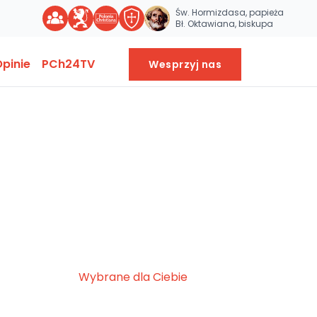
Św. Hormizdasa, papieża
Bł. Oktawiana, biskupa
pinie
PCh24TV
Wesprzyj nas
Wybrane dla Ciebie