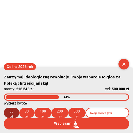
×
Cel na 2026 rok
Zatrzymaj ideologiczną rewolucję. Twoje wsparcie to głos za
Polską chrześcijańską!
mamy:
218 543 zł
cel:
500 000 zł
44%
wybierz kwotę:
60
80
100
200
500
zł
zł
zł
zł
zł
Wspieram