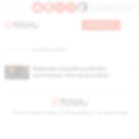
Św. Teresy Benedykty od Krzyża
Św. Kandydy Marii od Jezusa
Wesprzyj nas
Strona główna
TAG: polityka religijna
Białoruski urzędnik katolickim
duchownym wizy nie przedłuży
© Stowarzyszenie Kultury Chrześcijańskiej im. ks. Piotra Skargi
2026-08-09 09:29:14