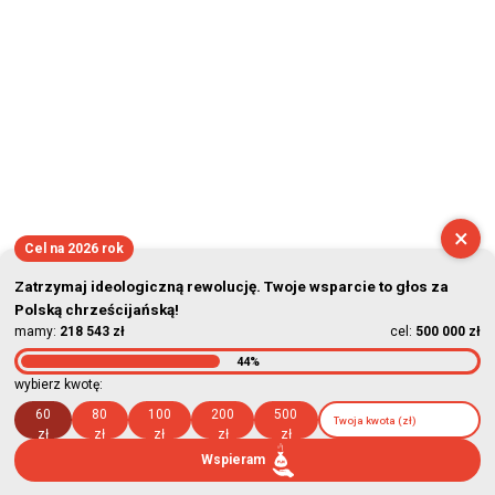
×
Cel na 2026 rok
Zatrzymaj ideologiczną rewolucję. Twoje wsparcie to głos za
Polską chrześcijańską!
mamy:
218 543 zł
cel:
500 000 zł
44%
wybierz kwotę:
60
80
100
200
500
zł
zł
zł
zł
zł
Wspieram