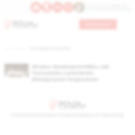
Św. Wawrzyńca, męczennika
Św. Amadeusza Portugalskiego
Wesprzyj nas
Strona główna
TAG: polityka na ukrainie
Ukraina: eksalacja konfliktu Julii
Tymoszenko z premierem
Wołodymyrem Hrojsmanem
© Stowarzyszenie Kultury Chrześcijańskiej im. ks. Piotra Skargi
2026-08-10 02:27:20