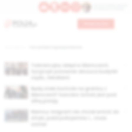
Św. Hormizdasa, papieża
Bł. Oktawiana, biskupa
Wesprzyj nas
Strona główna
TAG: polityka migracyjna Niemiec
Tolerancyjny obłęd w Niemczech.
Syryjczyk ponownie obrzuca budynki
rządu…fekaliami
Będą stałe kontrole na granicy z
Niemcami? Kanclerz Scholz jest pod
silną presją
Niemcy: Imigrant nie chciał wrócić do
Afryki, pobił policjantów i… może
zostać