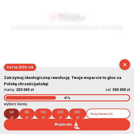
© Stowarzyszenie Kultury Chrześcijańskiej im. ks. Piotra Skargi
2026-08-06 09:09:41
×
Cel na 2026 rok
Zatrzymaj ideologiczną rewolucję. Twoje wsparcie to głos za
Polską chrześcijańską!
mamy:
203 065 zł
cel:
500 000 zł
41%
wybierz kwotę:
60
80
100
200
500
zł
zł
zł
zł
zł
Wspieram