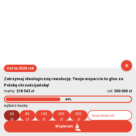
×
Cel na 2026 rok
Zatrzymaj ideologiczną rewolucję. Twoje wsparcie to głos za
Polską chrześcijańską!
mamy:
218 543 zł
cel:
500 000 zł
44%
wybierz kwotę:
60
80
100
200
500
zł
zł
zł
zł
zł
Wspieram