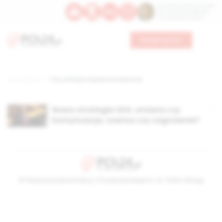
Św. Dominika Guzmana
Św. Emiliana, biskupa
Św. Zefiryna z Malii
Wesprzyj nas
Strona główna
TAG: polityka międzynarodowa USA
Nowa strategia USA: zmiana czy
kontynuacja, szansa czy zagrożenie?
© Stowarzyszenie Kultury Chrześcijańskiej im. ks. Piotra Skargi
2026-08-08 14:31:24