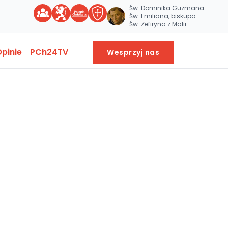
Św. Dominika Guzmana
Św. Emiliana, biskupa
Św. Zefiryna z Malii
pinie
PCh24TV
Wesprzyj nas