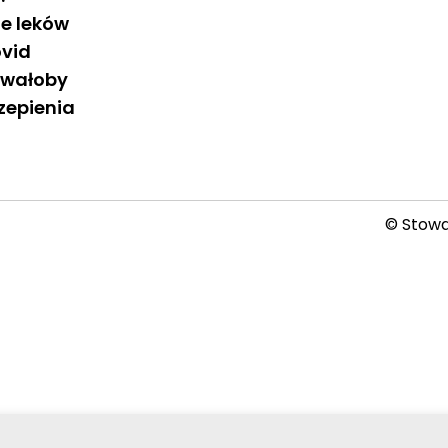
ie leków
ovid
owałoby
zepienia
© Stowar
2026-08-08 