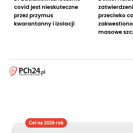
covid jest nieskuteczne
zatwierdzen
przez przymus
przeciwko c
kwarantanny i izolacji
zakwestion
masowe szc
Cel na 2026 rok