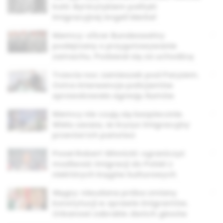
Kohl. Był krytykiem polityki
imigracyjnej Angeli Merkel
Niemcy: oficer Bundeswehry
podejrzany o przygotowywanie
zamachu. Podawał się za uchodźcę
Trzecia noc zamieszek pod Paryżem.
Ostra interwencja policjantów
sprowokowała agresję tłumów
Niemcy nie czują się bezpiecznie.
Wielu uważa, że kryzys imigracyjny
przerósł ich państwo
Poseł Robert Winnicki: ograniczyć
możliwość imigracji do Polski z
niektórych kręgów kulturowych
Węgry: nieudana próba zmiany
konstytucji w sprawie imigrantów.
Orbanowi zabrakło dwóch głosów