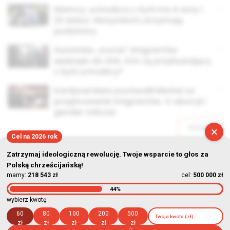
Niemcy: uchodźca z Syrii ma 4 żony i
23 dzieci. Wszystkich utrzymują
podatnicy
Sunnickie „morze” imigrantów
wpłynęło do USA. Kim są przybywający
z Syrii uchodźcy?
Kardynał Marx pochwalił Merkel za
przyjmowanie imigrantów. O aborcji i
gender milczał
Starsze
×
Cel na 2026 rok
Zatrzymaj ideologiczną rewolucję. Twoje wsparcie to głos za
Polską chrześcijańską!
mamy:
218 543 zł
cel:
500 000 zł
44%
© Stowarzyszenie Kultury Chrześcijańskiej im. ks. Piotra Skargi
wybierz kwotę:
2026-08-08 08:42:49
60
80
100
200
500
zł
zł
zł
zł
zł