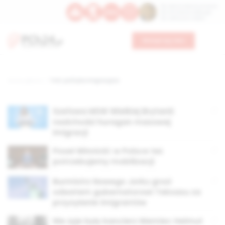
Św. Dominika Guzmana
Św. Emiliana, biskupa
Św. Zefiryna z Malii
Wesprzyj nas
Strona główna
TAG: polityka imigracyjna
Szefowa MSW Wielkiej Brytanii:
nadchodzi huragan masowej
imigracji
Poseł Winnicki: w Polsce też
potrzebujemy mobilizacji
Burmistrz Nowego Jorku grozi
odwetem gubernatorowi Teksasu za
przysyłanie imigrantów
Nie żyje były kanclerz Niemiec Helmut