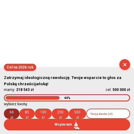
2026-08-10 02:03:26
×
Cel na 2026 rok
Zatrzymaj ideologiczną rewolucję. Twoje wsparcie to głos za
Polską chrześcijańską!
mamy:
218 543 zł
cel:
500 000 zł
44%
wybierz kwotę:
60
80
100
200
500
zł
zł
zł
zł
zł
Wspieram