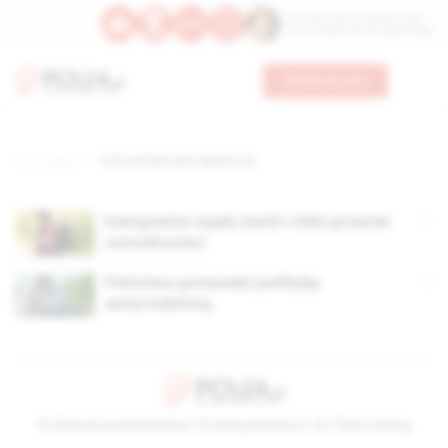
Św. Wawrzyńca, męczennika
Św. Amadeusza Portugalskiego
Wesprzyj nas
Strona główna
TAG: polityka demograficzna
Kampania rządu Kenii i ONZ przeciw
rozrodczości
Państwo prowadzi politykę
antyrodzinną
© Stowarzyszenie Kultury Chrześcijańskiej im. ks. Piotra Skargi