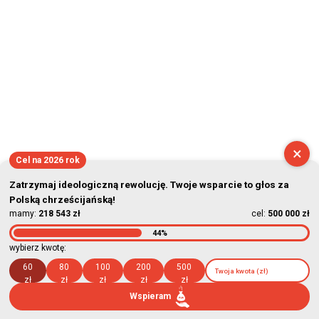
×
Cel na 2026 rok
Zatrzymaj ideologiczną rewolucję. Twoje wsparcie to głos za
Polską chrześcijańską!
mamy:
218 543 zł
cel:
500 000 zł
44%
wybierz kwotę:
60
80
100
200
500
zł
zł
zł
zł
zł
Wspieram