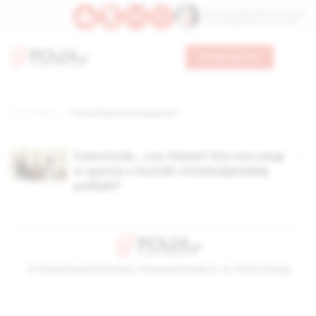
Św. Teresy Benedykty od Krzyża
Św. Kandydy Marii od Jezusa
Wesprzyj nas
Strona główna
TAG: polityka chrześcijańska
Franciszek… czy Orban? Kto ma rację
w sporze o kształt chrześcijańskiej
polityki?
© Stowarzyszenie Kultury Chrześcijańskiej im. ks. Piotra Skargi
2026-08-09 01:57:08